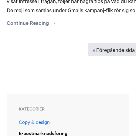
visat intresse i frågan, följer här några tips på vad du k
De mejl som samlas under Gmails kampanj-flik rör sig so
Continue Reading →
Go
«
Föregående sida
to
Primärt
sidofält
KATEGORIER
Copy & design
E-postmarknadsföring