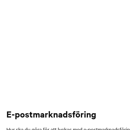
E-postmarknadsföring
Hur ska du göra för att lyckas med e-postmarknadsföring