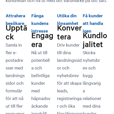
kundresan och nå ut med ditt varumärke på ditt sätt.
Attrahera
Fånga
Utöka din
Få kunder
besökare
kundens
lönsamhet
att handla
Upptä
Konver
intresse
igen
Engag
Kundlo
ck
tera
era
jalitet
Samla in
Driv kunder
fler e-
Nå ut till
till dina
Skicka
postadre
potentiell
landningssid
nyhetsbr
sser med
a och
or och
ev och
landnings
befintliga
nyhetsbrev
bygg
sidor och
kunder
för att skapa
långvarig
formulär
med
leads,
a
för att nå
häpnadsv
registreringa
relationer
ut till fler
äckande
r och öka
med dina
prenumer
innehåll
försäljningen
kunder