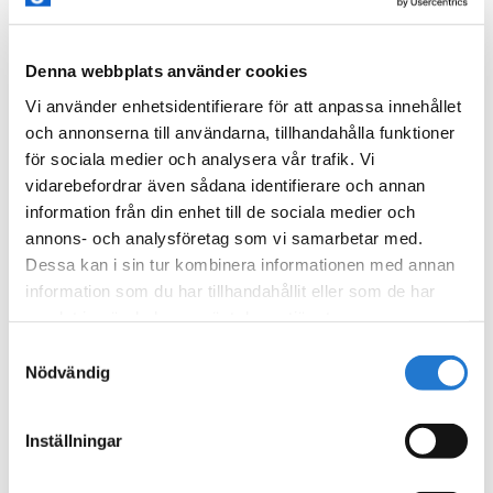
Tänk bara på att inte direkt skicka erbjudanden. Du
vill inte ha 10 procent i rabatt några dagar efter du
Denna webbplats använder cookies
har handlat. Skicka istället något som hjälper de att
Vi använder enhetsidentifierare för att anpassa innehållet
och annonserna till användarna, tillhandahålla funktioner
använda produkten på rätt sätt eller något annat
för sociala medier och analysera vår trafik. Vi
som kan vara värdefullt för personen
vidarebefordrar även sådana identifierare och annan
information från din enhet till de sociala medier och
Om du inte redan säljer produkter online – då kanske
annons- och analysföretag som vi samarbetar med.
Dessa kan i sin tur kombinera informationen med annan
det är dags att titta närmare på det. Om du vill
information som du har tillhandahållit eller som de har
komma igång enkelt så kan du
göra ett nyhetsbrev
samlat in när du har använt deras tjänster.
till webbutik.
Samtyckesval
Nödvändig
När du samlar in e-postadresser, var extra tydlig med
att du inte säljer den vidare och på vilket sätt datan
Inställningar
kommer att användas. Det skapar förtroende och