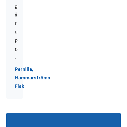
g
å
r
u
p
p
.
Pernilla,
Hammarströms
Fisk