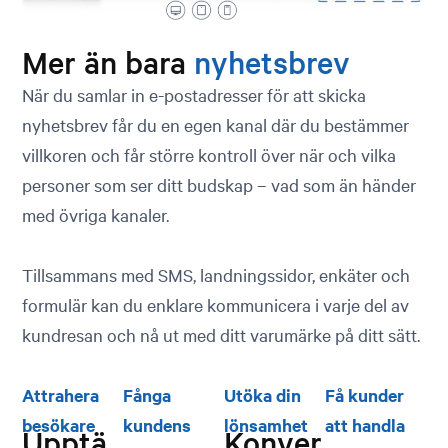
Mer än bara
nyhetsbrev
När du samlar in e-postadresser för att skicka
nyhetsbrev får du en egen kanal där du bestämmer
villkoren och får större kontroll över när och vilka
personer som ser ditt budskap – vad som än händer
med övriga kanaler.
Tillsammans med SMS, landningssidor, enkäter och
formulär kan du enklare kommunicera i varje del av
kundresan och nå ut med ditt varumärke på ditt sätt.
Attrahera
Fånga
Utöka din
Få kunder
besökare
kundens
lönsamhet
att handla
Upptä
Konver