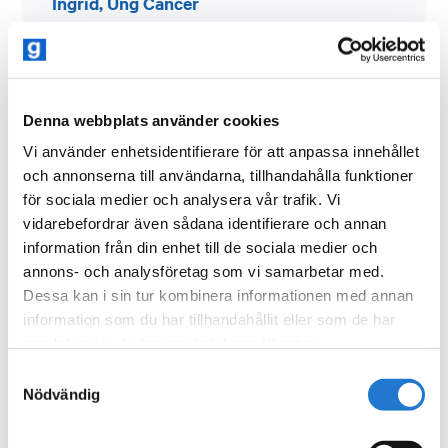
Ingrid, Ung Cancer
Denna webbplats använder cookies
F
Vi använder enhetsidentifierare för att anpassa innehållet
och annonserna till användarna, tillhandahålla funktioner
ö
för sociala medier och analysera vår trafik. Vi
r
vidarebefordrar även sådana identifierare och annan
s
information från din enhet till de sociala medier och
ä
annons- och analysföretag som vi samarbetar med.
Dessa kan i sin tur kombinera informationen med annan
l
information som du har tillhandahållit eller som de har
j
samlat in när du har använt deras tjänster.
n
Samtyckesval
i
Nödvändig
n