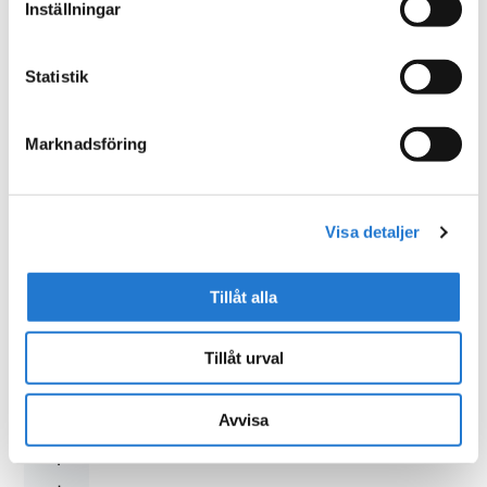
g
Inställningar
e
n
Statistik
h
a
Marknadsföring
r
ö
k
Visa detaljer
a
t
Tillåt alla
r
e
Tillåt urval
j
Avvisa
ä
l