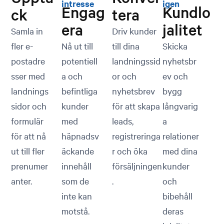
intresse
igen
Engag
Kundlo
ck
tera
era
jalitet
Samla in
Driv kunder
fler e-
Nå ut till
till dina
Skicka
postadre
potentiell
landningssid
nyhetsbr
sser med
a och
or och
ev och
landnings
befintliga
nyhetsbrev
bygg
sidor och
kunder
för att skapa
långvarig
formulär
med
leads,
a
för att nå
häpnadsv
registreringa
relationer
ut till fler
äckande
r och öka
med dina
prenumer
innehåll
försäljningen
kunder
anter.
som de
.
och
inte kan
bibehåll
motstå.
deras