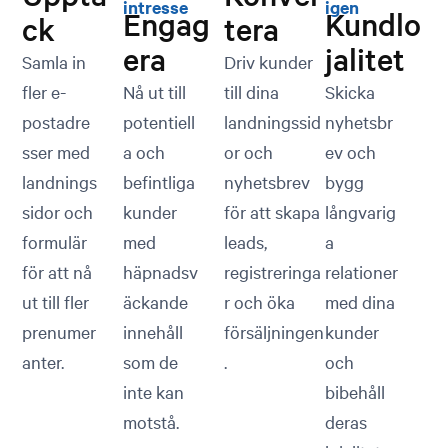
intresse
igen
Engag
Kundlo
ck
tera
era
jalitet
Samla in
Driv kunder
fler e-
Nå ut till
till dina
Skicka
postadre
potentiell
landningssid
nyhetsbr
sser med
a och
or och
ev och
landnings
befintliga
nyhetsbrev
bygg
sidor och
kunder
för att skapa
långvarig
formulär
med
leads,
a
för att nå
häpnadsv
registreringa
relationer
ut till fler
äckande
r och öka
med dina
prenumer
innehåll
försäljningen
kunder
anter.
som de
.
och
inte kan
bibehåll
motstå.
deras