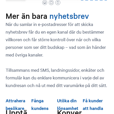
Mer än bara
nyhetsbrev
När du samlar in e-postadresser för att skicka
nyhetsbrev får du en egen kanal där du bestämmer
villkoren och får större kontroll över när och vilka
personer som ser ditt budskap – vad som än händer
med övriga kanaler.
Tillsammans med SMS, landningssidor, enkäter och
formulär kan du enklare kommunicera i varje del av
kundresan och nå ut med ditt varumärke på ditt sätt.
Attrahera
Fånga
Utöka din
Få kunder
besökare
kundens
lönsamhet
att handla
Upptä
Konver