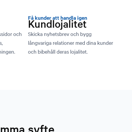
Få kunder att handla igen
Kundlojalitet
ssidor och
Skicka nyhetsbrev och bygg
s,
långvariga relationer med dina kunder
ningen.
och bibehåll deras lojalitet.
samma syfte