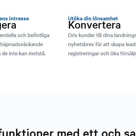
ns intresse
Utöka din lönsamhet
era
Konvertera
tentiella och befintliga
Driv kunder till dina landning
 häpnadsväckande
nyhetsbrev för att skapa lead
 de inte kan motstå.
registreringar och öka försälj
 funktioner med ett och 