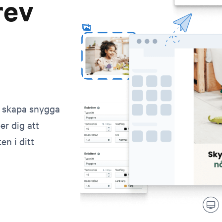
rev
t skapa snygga
r dig att
en i ditt