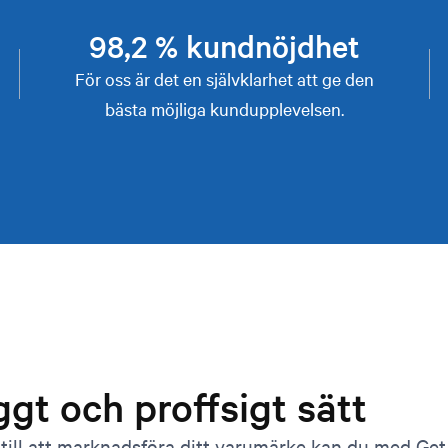
98,2 % kundnöjdhet
För oss är det en självklarhet att ge den
bästa möjliga kundupplevelsen.
ggt och proffsigt sätt
 till att marknadsföra ditt varumärke kan du med Ge