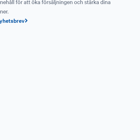
nehåll för att öka försäljningen och stärka dina
ner.
yhetsbrev