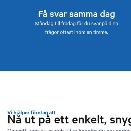
Få svar samma dag
Måndag till fredag får du svar på dina
frågor oftast inom en timme.
Vi hjälper företag att
Nå ut på ett enkelt, sny
Oavsett vem du är och vilka kanaler du använder