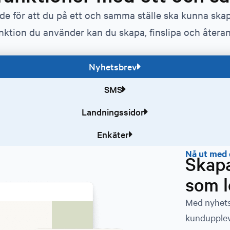
ade för att du på ett och samma ställe ska kunna s
nktion du använder kan du skapa, finslipa och återa
Nyhetsbrev
SMS
Landningssidor
Enkäter
Nå ut med 
Skap
som l
Med nyhets
kunduppleve