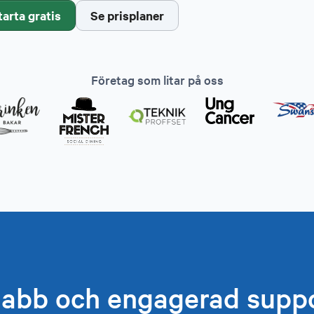
tarta gratis
Se prisplaner
Företag som litar på oss
abb och engagerad supp